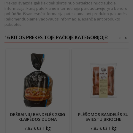
Prekės išvaizda gali šiek tiek skirtis nuo pateiktos nuotraukoje.
Informacija, kurią pateikiame internetinėje parduotuvėje, yra bendro
pobūdžio. Išsamesnė informacija pateikiama ant produkto pakuotės.
Rekomenduojame vadovautis informacija, esančia ant produkto
pakuotės.
16 KITOS PREKĖS TOJE PAČIOJE KATEGORIJOJE:
<
>
DEŠRAINIŲ BANDELĖS 280G
PLĖŠOMOS BANDELĖS SU
KLAIPĖDOS DUONA
SVIESTU BRIOCHE
300G/BIRŽŲ DUONA
7,82 € už 1 kg
7,83 € už 1 kg