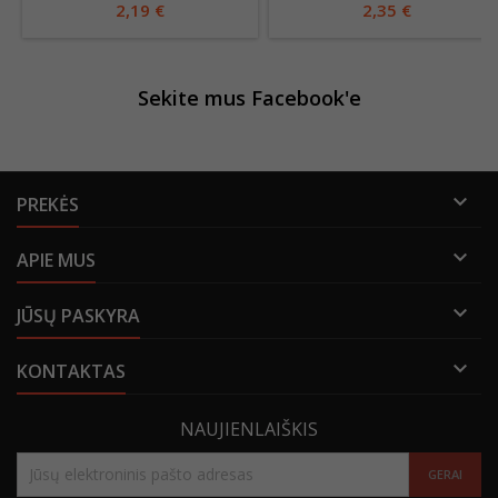
2,19 €
2,35 €
Sekite mus Facebook'e

PREKĖS

APIE MUS

JŪSŲ PASKYRA

KONTAKTAS
NAUJIENLAIŠKIS