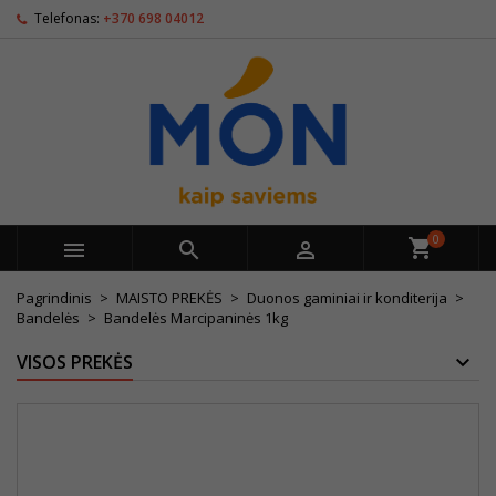
Telefonas:
+370 698 04012
0



Pagrindinis
MAISTO PREKĖS
Duonos gaminiai ir konditerija
Bandelės
Bandelės Marcipaninės 1kg
VISOS PREKĖS