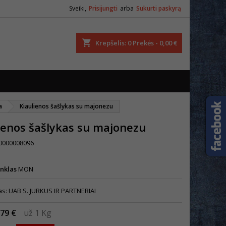
Sveiki,
Prisijungti
arba
Sukurti paskyrą
ška
Krepšelis
0
Prekės -
0,00 €
a
Kiaulienos šašlykas su majonezu
ienos šašlykas su majonezu
0000008096
enklas
MON
s: UAB S. JURKUS IR PARTNERIAI
,79 €
už 1 Kg