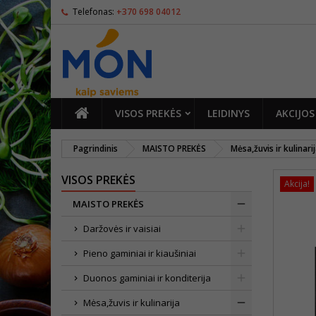
Telefonas:
+370 698 04012
PAGRINDINIS
VISOS PREKĖS
LEIDINYS
AKCIJOS
Pagrindinis
MAISTO PREKĖS
Mėsa,žuvis ir kulinari
VISOS PREKĖS
Akcija!
MAISTO PREKĖS
Daržovės ir vaisiai
Pieno gaminiai ir kiaušiniai
Duonos gaminiai ir konditerija
Mėsa,žuvis ir kulinarija