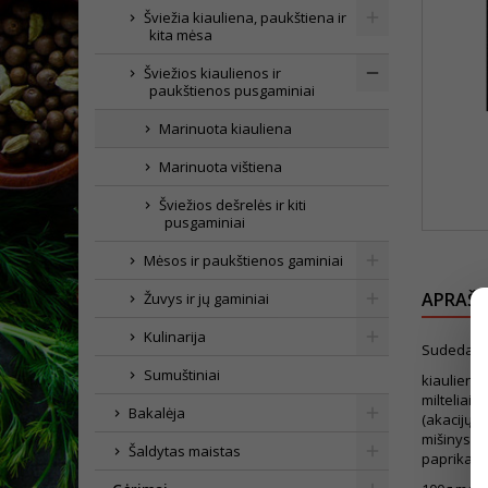
Šviežia kiauliena, paukštiena ir
kita mėsa
Šviežios kiaulienos ir
paukštienos pusgaminiai
Marinuota kiauliena
Marinuota vištiena
Šviežios dešrelės ir kiti
pusgaminiai
Mėsos ir paukštienos gaminiai
APRAŠ
Žuvys ir jų gaminiai
Kulinarija
Sudedamo
Sumuštiniai
kiaulieno
milteliai 
Bakalėja
(akacijų 
mišinys š
Šaldytas maistas
paprika, č