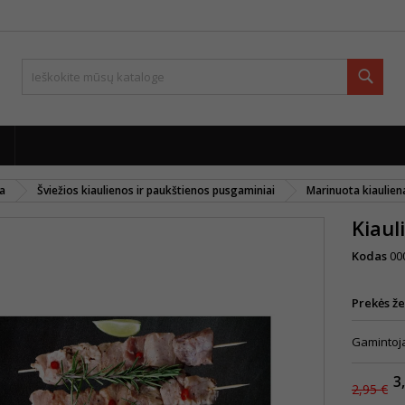
Paie
ja
Šviežios kiaulienos ir paukštienos pusgaminiai
Marinuota kiaulien
Kiaul
Kodas
00
Prekės ž
Gamintoja
3
2,95 €