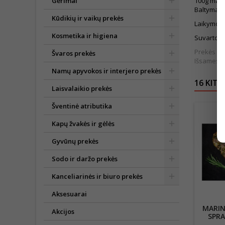
Gėrimai
100g maist
Baltymai 1
Kūdikių ir vaikų prekės
Laikymo są
Kosmetika ir higiena
Suvartoti
Prekės išv
Švaros prekės
Išsamesnė
Namų apyvokos ir interjero prekės
16 KITO
Laisvalaikio prekės
Šventinė atributika
Kapų žvakės ir gėlės
Gyvūnų prekės
Sodo ir daržo prekės
Kanceliarinės ir biuro prekės
Aksesuarai
MARIN
Akcijos
SPRA