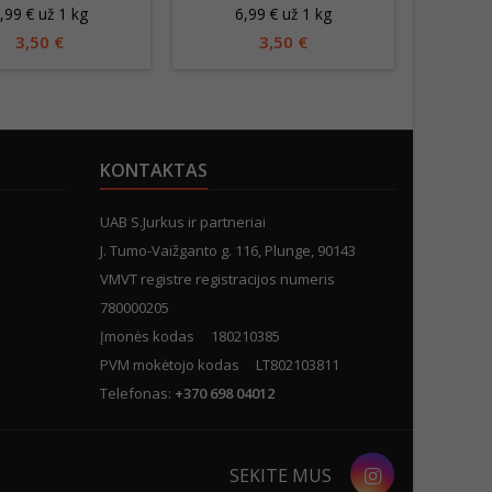
,99 € už 1 kg
6,99 € už 1 kg
7
MARINATE
3,50 €
3,50 €
KONTAKTAS
UAB S.Jurkus ir partneriai
J. Tumo-Vaižganto g. 116, Plunge, 90143
VMVT registre registracijos numeris
780000205
Įmonės kodas 180210385
PVM mokėtojo kodas LT802103811
Telefonas:
+370 698 04012
Instagram
SEKITE MUS