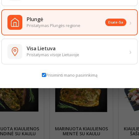
ingumas. Energinė vertė: 1058kJ/255kcal. Riebalai 21.4g. iš kurių sočiųjų rieb
3.2g. Druska 1,0g.
lygos: 0°...+4°C. Prieš vartojimą termiškai apdoroti.
Plungė
›
Esate čia
 rekomenduojama tą pačią dieną.
Pristatymas Plungės regione
aizda gali šiek tiek skirtis nuo pateiktos nuotraukoje. Informacija, kurią 
 informacija pateikiama ant produkto pakuotės. Rekomenduojame vadovau
Visa Lietuva
›
S PREKĖS TOJE PAČIOJE KATEGORIJOJE:
Pristatymas visoje Lietuvoje
Prisiminti mano pasirinkimą
UOTA KIAULIENOS
MARINUOTA KIAULIENOS
KIAULI
NDINĖ SU KAULU
MENTĖ SU KAULU
ŠAŠL
PRIES