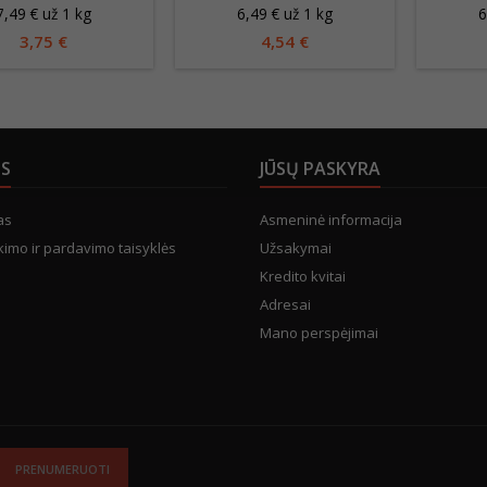
7,49 € už 1 kg
6,49 € už 1 kg
6
3,75 €
4,54 €
US
JŪSŲ PASKYRA
as
Asmeninė informacija
kimo ir pardavimo taisyklės
Užsakymai
Kredito kvitai
Adresai
Mano perspėjimai