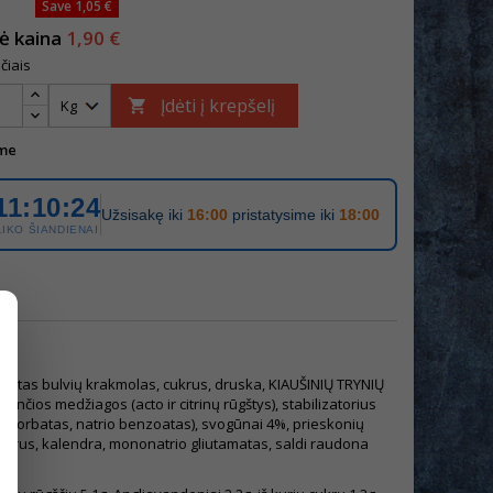
Save 1,05 €
nė kaina
1,90 €
čiais
Įdėti į krepšelį

me
11:10:24
Užsisakę iki
16:00
pristatysime iki
18:00
LIKO ŠIANDIENAI
uotas bulvių krakmolas, cukrus, druska, KIAUŠINIŲ TRYNIŲ
nčios medžiagos (acto ir citrinų rūgštys), stabilizatorius
o sorbatas, natrio benzoatas), svogūnai 4%, prieskonių
ukrus, kalendra, mononatrio gliutamatas, saldi raudona