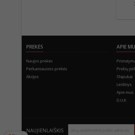
PREKĖS
APIE M
Naujos prekės
Pristatym
Perkamiausios prekės
Prekių pir
Akcijos
Slapukai
Leidinys
Apie mus
D.U.K
NAUJIENLAIŠKIS