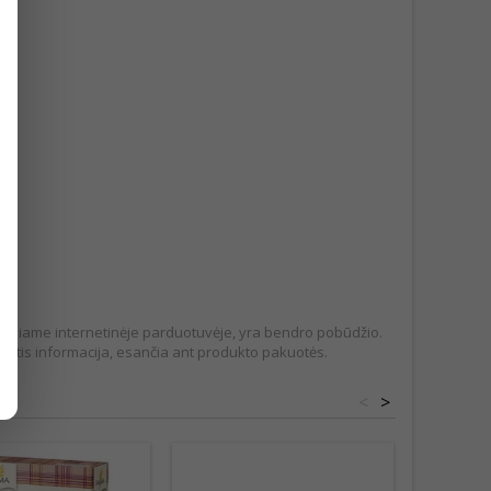
pateikiame internetinėje parduotuvėje, yra bendro pobūdžio.
tis informacija, esančia ant produkto pakuotės.
<
>