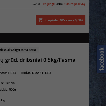
Sveiki,
Prisijungti
arba
Sukurti paskyrą
ška
Krepšelis
0
Prekės -
0,00 €
dribsniai 0.5kg/Fasma dėžut
ų grūd. dribsniai 0.5kg/Fasma
t
7058411333
Kodas
477058411333
is: Lietuva
kiekis: 500g
1 kg