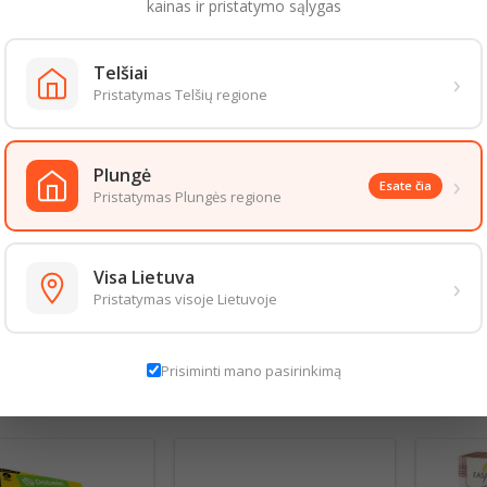
kainas ir pristatymo sąlygas
GUMO VERTĖ (100G)
vertė 1444/345kcal
Telšiai
›
,8g
Pristatymas Telšių regione
sočiųjų riebalų rūgščių 0,8g
deniai 63g
Plungė
›
 cukrų 0,7g
Esate čia
Pristatymas Plungės regione
ės medžiagos 9,7g
11,7g
1g
*
Visa Lietuva
›
Pristatymas visoje Lietuvoje
esantį druskos kiekį nulemia tik natūraliai jame esantis natris.
aizda gali šiek tiek skirtis nuo pateiktos nuotraukoje. Informacija, kurią 
 informacija pateikiama ant produkto pakuotės. Rekomenduojame vadovau
Prisiminti mano pasirinkimą
S PREKĖS TOJE PAČIOJE KATEGORIJOJE: