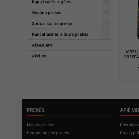
Kapų žvakės ir gėlės
Gyvūnų prekės
Sodo ir daržo prekės
Kanceliarinės ir biuro prekės
Aksesuarai
AVIŽŲ
Akcijos
GREITA
PREKĖS
APIE M
Naujos prekės
Pristatym
Perkamiausios prekės
Prekių pir