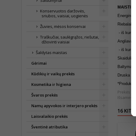
Saldumynai
MAISTIN
Konservuotos daržovės,
sriubos, vaisiai, uogienės
Energinė 
Riebalai 2
Žuvies, mėsos konservai
- iš kurių 
Traškučiai, saulėgrąžos, riešutai,
Angliavan
džiovinti vaisiai
- iš kurių
Šaldytas maistas
Skaidulin
Gėrimai
Baltymai 
Kūdikių ir vaikų prekės
Druska 0,
*P
rodukte 
Kosmetika ir higiena
Prekės išv
Švaros prekės
Išsamesnė
Namų apyvokos ir interjero prekės
16 KITO
Laisvalaikio prekės
Šventinė atributika