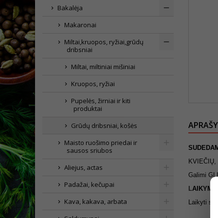
Bakalėja
Makaronai
Miltai,kruopos, ryžiai,grūdų
dribsniai
Miltai, miltiniai mišiniai
Kruopos, ryžiai
Pupelės, žirniai ir kiti
produktai
APRAŠ
Grūdų dribsniai, košės
Maisto ruošimo priedai ir
SUDEDA
sausos sriubos
KVIEČIŲ, g
Aliejus, actas
Galimi GL
Padažai, kečupai
L
AI
KYMO
Kava, kakava, arbata
Laikyti sa