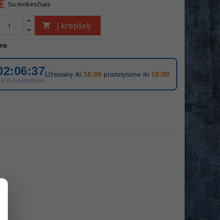
€
Su mokesčiais
Į krepšelį

me
02:06:37
Užsisakę iki
16:00
pristatysime iki
18:00
LIKO ŠIANDIENAI