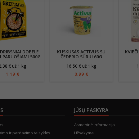
 DRIBSNIAI DOBELE
KUSKUSAS ACTIVUS SU
KVIEČI
I PARUOŠIAMI 500G
ČEDERIO SŪRIU 60G
DĖŽUTĖJE
2,38 € už 1 kg
16,50 € už 1 kg
1
1,19 €
0,99 €
US
JŪSŲ PASKYRA
as
Asmeninė informacija
kimo ir pardavimo taisyklės
Užsakymai