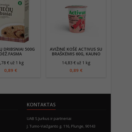
Ų DRIBSNIAI 500G
AVIŽINĖ KOŠĖ ACTIVUS SU
AVIŽ
DĖŽ.FASMA
BRAŠKĖMIS 60G, KAUNO
0
GRŪDAI
,78 € už 1 kg
14,83 € už 1 kg
1
0,89 €
0,89 €
KONTAKTAS
UAB S.Jurkus ir partneriai
J. Tumo-Vaižganto g. 116, Plunge, 90143