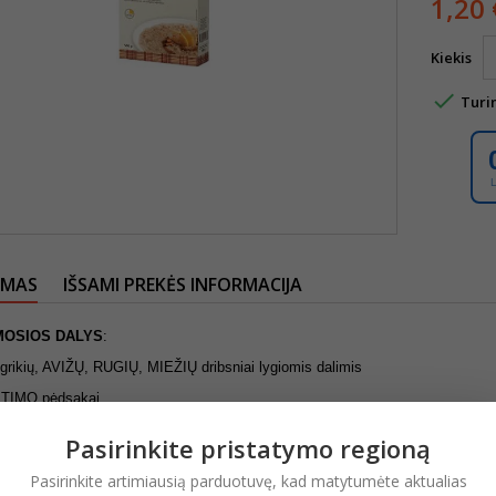
1,20 
Kiekis

Turi
YMAS
IŠSAMI PREKĖS INFORMACIJA
MOSIOS
DALYS
:
rikių, AVIŽŲ, RUGIŲ, MIEŽIŲ dribsniai lygiomis dalimis
ITIMO pėdsakai.
 SĄLYGOS:
Pasirinkite pristatymo regioną
usose, švariose, gerai vėdinamose patalpose.
Pasirinkite artimiausią parduotuvę, kad matytumėte aktualias