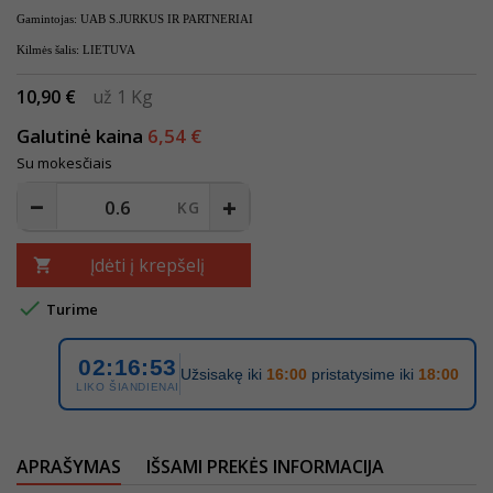
Gamintojas: UAB S.JURKUS IR PARTNERIAI
Kilmės šalis: LIETUVA
10,90 €
už 1 Kg
Galutinė kaina
6,54 €
Su mokesčiais
Įdėti į krepšelį


Turime
02:16:53
Užsisakę iki
16:00
pristatysime iki
18:00
LIKO ŠIANDIENAI
APRAŠYMAS
IŠSAMI PREKĖS INFORMACIJA