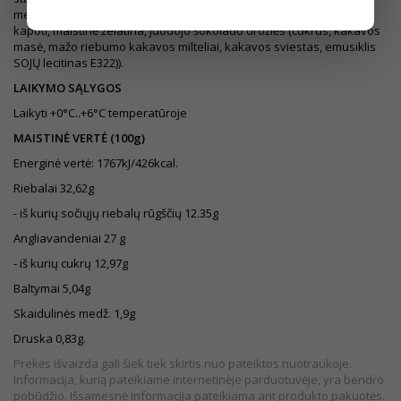
medžiaga, dažiklis (E160a), rūgštis (E330)), cukrus, ŽEMĖS RIEŠUTAI
kapoti, maistinė želatina, juodojo šokolado drožlės (cukrus, kakavos
masė, mažo riebumo kakavos milteliai, kakavos sviestas, emusiklis
SOJŲ lecitinas E322)).
LAIKYMO SĄLYGOS
Laikyti +0°C..+6°C temperatūroje
MAISTINĖ VERTĖ (100g)
Energinė vertė: 1767kJ/426kcal.
Riebalai 32,62g
- iš kurių sočiųjų riebalų rūgščių 12.35g
Angliavandeniai 27 g
- iš kurių cukrų 12,97g
Baltymai 5,04g
Skaidulinės medž. 1,9g
Druska 0,83g.
Prekės išvaizda gali šiek tiek skirtis nuo pateiktos nuotraukoje.
Informacija, kurią pateikiame internetinėje parduotuvėje, yra bendro
pobūdžio. Išsamesnė informacija pateikiama ant produkto pakuotės.