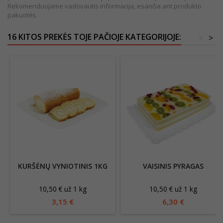
Rekomenduojame vadovautis informacija, esančia ant produkto
pakuotės.
16 KITOS PREKĖS TOJE PAČIOJE KATEGORIJOJE:
<
>
KURŠĖNŲ VYNIOTINIS 1KG
VAISINIS PYRAGAS
10,50 € už 1 kg
10,50 € už 1 kg
3,15 €
6,30 €