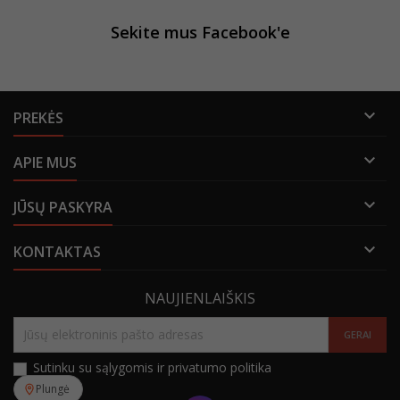
Sekite mus Facebook'e

PREKĖS

APIE MUS

JŪSŲ PASKYRA

KONTAKTAS
NAUJIENLAIŠKIS
Sutinku su sąlygomis ir privatumo politika
Plungė