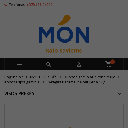
Telefonas:
+370 698 04012
0



Pagrindinis
MAISTO PREKĖS
Duonos gaminiai ir konditerija
Konditerijos gaminiai
Pyragas Karamelinė naujiena 1Kg
VISOS PREKĖS