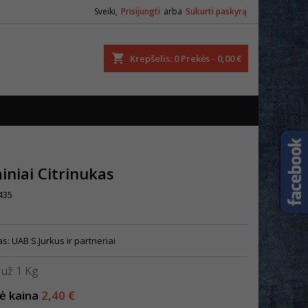
Sveiki,
Prisijungti
arba
Sukurti paskyrą
ška
Krepšelis
0
Prekės -
0,00 €
iniai Citrinukas
435
s: UAB S.Jurkus ir partneriai
už 1 Kg
nė kaina
2,40 €