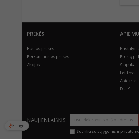
PREKĖS
APIE M
Naujos prekės
Pristatym
Perkamiausios prekės
Prekių pir
Akcijos
Slapukai
Leidinys
Apie mus
D.U.K
NAUJIENLAIŠKIS
Plungė
Sutinku su sąlygomis ir privatumo