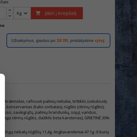
čiais
Įdėti į krepšelį

me
Užsakymus, gautus po
16:00
, pristatysime
rytoj
.
 krakmolas, rafinuoti palmių riebalai, tirštiklis (celiuliozė),
, konservantas (kalio sorbatas), rūgštis (citrinų rūgštis),
, kokoso, saulėgrąžų, palmių branduolių, sojų), vanduo,
žiaga citrinų rūgštis, dažiklis beta karotenas), GRIETINĖ 30%
a.
očiųjų riebalų rūgščių 11,4g. Angliavandeniai 47.1g. iš kurių