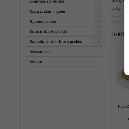
cukrų 16.7
Šventinė atributika
Laikymo s
Kapų žvakės ir gėlės
Prekės išv
Gyvūnų prekės
Išsamesnė
Sodo ir daržo prekės
16 KITO
Kanceliarinės ir biuro prekės
Aksesuarai
Akcijos
PLOK