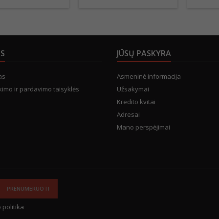
US
JŪSŲ PASKYRA
as
Asmeninė informacija
kimo ir pardavimo taisyklės
Užsakymai
Kredito kvitai
Adresai
Mano perspėjimai
 politika