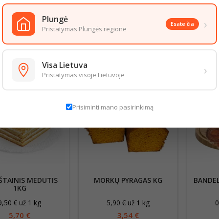
g. Baltymai 4.5g. Druska 0,3g.
ąlygos:+18°C±5°C
Plungė
›
Esate čia
aizda gali šiek tiek skirtis nuo pateiktos nuotraukoje. Informacija, kurią 
Pristatymas Plungės regione
 informacija pateikiama ant produkto pakuotės. Rekomenduojame vadovau
S PREKĖS TOJE PAČIOJE KATEGORIJOJE:
Visa Lietuva
›
Pristatymas visoje Lietuvoje
Prisiminti mano pasirinkimą
ŠTAINIS MEDUTIS
MORKŲ PYRAGAS KG
BANDEL
1KG
9,50 € už 1 kg
5,90 € už 1 kg
0
5,70 €
3,54 €