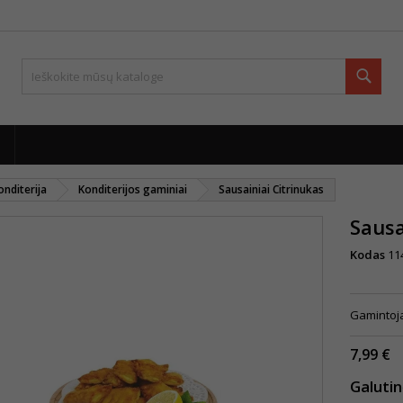
Paie
onditerija
Konditerijos gaminiai
Sausainiai Citrinukas
Sausa
Kodas
11
Gamintoja
7,99 €
Galuti