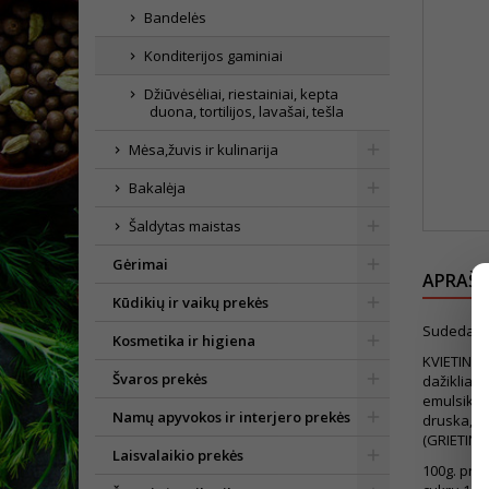
Bandelės
Konditerijos gaminiai
Džiūvėsėliai, riestainiai, kepta
duona, tortilijos, lavašai, tešla
Mėsa,žuvis ir kulinarija
Bakalėja
Šaldytas maistas
Gėrimai
APRAŠ
Kūdikių ir vaikų prekės
Sudedamo
Kosmetika ir higiena
KVIETINIAI
Švaros prekės
dažikliai 
emulsiklis
Namų apyvokos ir interjero prekės
druska, em
(GRIETINĖL
Laisvalaikio prekės
100g. prod