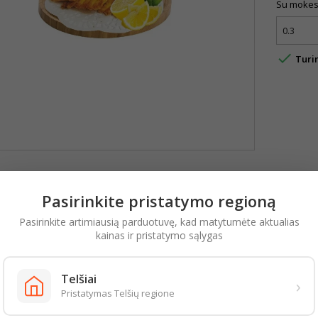
Su mokes

Turi
YMAS
IŠSAMI PREKĖS INFORMACIJA
Pasirinkite pristatymo regioną
sios dalys:
Pasirinkite artimiausią parduotuvę, kad matytumėte aktualias
kainas ir pristatymo sąlygas
 miltai, citrinų skonio įdaras (vanduo, cukrus, gliukozės sirupas, modifikuotas
(titano dioksidas, dygmino ekstraktas, kurkuminas), kvapioji medžiaga, druska
 (polisorbatas 60), margarinas (augaliniai riebalai ir aliejai (rapsų, palmių
ulsikliai E471, grietinėlės kvapioji medžiaga, rūgštingumą reguliuojanti med
Telšiai
›
Ė, PIENO rūgšties bakterijų raugas), cukrus, KIAUŠINIŲ masė, joduota drusk
Pristatymas Telšių regione
ukto maistingumas. Energinė vertė: 1692kJ/405kcal. Riebalai 21.7g. iš kurių s