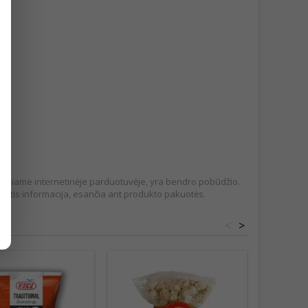
pateikiame internetinėje parduotuvėje, yra bendro pobūdžio.
tis informacija, esančia ant produkto pakuotės.
<
>