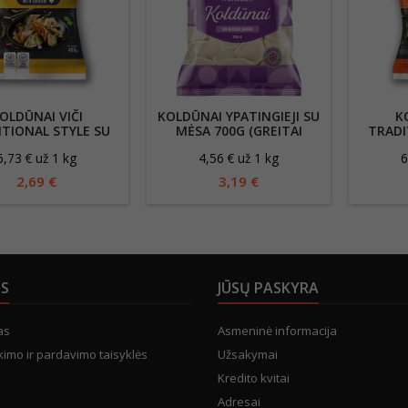
OLDŪNAI VIČI
KOLDŪNAI YPATINGIEJI SU
K
TIONAL STYLE SU
MĖSA 700G (GREITAI
TRADI
IŠTIENA, 400G
UŽŠALDYTI)
KI
6,73 € už 1 kg
4,56 € už 1 kg
6
2,69 €
3,19 €
US
JŪSŲ PASKYRA
as
Asmeninė informacija
kimo ir pardavimo taisyklės
Užsakymai
Kredito kvitai
Adresai