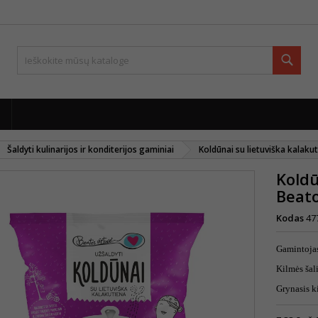
Paie
Šaldyti kulinarijos ir konditerijos gaminiai
Koldūnai su lietuviška kalaku
Koldū
Beato
Kodas
47
Gamintoja
Kilmės ša
Grynasis k