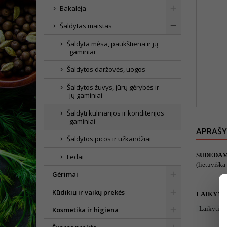
Bakalėja
Šaldytas maistas
Šaldyta mėsa, paukštiena ir jų
gaminiai
Šaldytos daržovės, uogos
Šaldytos žuvys, jūrų gėrybės ir
jų gaminiai
Šaldyti kulinarijos ir konditerijos
gaminiai
APRAŠ
Šaldytos picos ir užkandžiai
SUDEDAM
Ledai
(lietuviška
Gėrimai
Kūdikių ir vaikų prekės
LAIKYMO
Laikyti ne
Kosmetika ir higiena