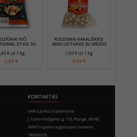
OLDŪNAI VIČI
KOLDŪNAI KARALIŠKIEJI
KOLD
TIONAL STYLE SU
400G LIŪTUKAS SU MĖSOS
KHI
AULIENA, 400G
ĮDARU
,63 € už 1 kg
7,63 € už 1 kg
9
2,65 €
3,05 €
KONTAKTAS
UAB S.Jurkus ir partneriai
J. Tumo-Vaižganto g. 116, Plunge, 90143
VMVT registre registracijos numeris
780000205