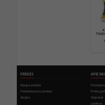
K
TRADI
V
PREKĖS
APIE M
Naujos prekės
Pristatym
Perkamiausios prekės
Prekių pir
Akcijos
Slapukai
Leidinys