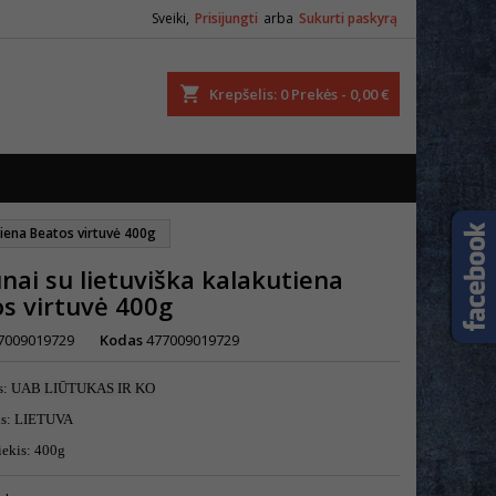
Sveiki,
Prisijungti
arba
Sukurti paskyrą
ška
Krepšelis
0
Prekės -
0,00 €
tiena Beatos virtuvė 400g
nai su lietuviška kalakutiena
s virtuvė 400g
7009019729
Kodas
477009019729
s:
UAB LIŪTUKAS IR KO
lis: LIETUVA
iekis: 400g