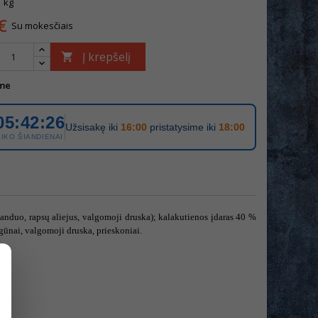
1 kg
€
Su mokesčiais
Į krepšelį

me
05:42:26
Užsisakę iki
16:00
pristatysime iki
18:00
LIKO ŠIANDIENAI
anduo, rapsų aliejus, valgomoji druska); kalakutienos įdaras 40 %
gūnai, valgomoji druska, prieskoniai.