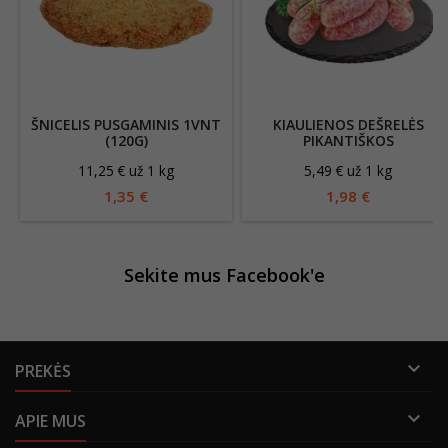
ŠNICELIS PUSGAMINIS 1VNT
KIAULIENOS DEŠRELĖS
(120G)
PIKANTIŠKOS
11,25 € už 1 kg
5,49 € už 1 kg
1,35 €
1,98 €
Sekite mus Facebook'e

PREKĖS

APIE MUS