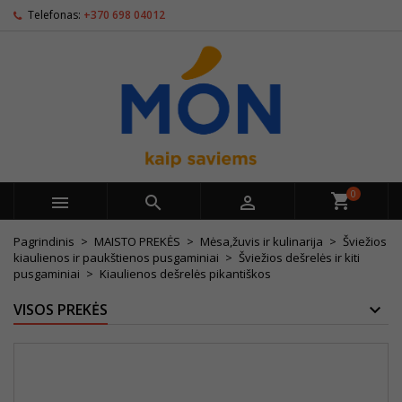
Telefonas:
+370 698 04012
0



Pagrindinis
MAISTO PREKĖS
Mėsa,žuvis ir kulinarija
Šviežios
kiaulienos ir paukštienos pusgaminiai
Šviežios dešrelės ir kiti
pusgaminiai
Kiaulienos dešrelės pikantiškos
VISOS PREKĖS