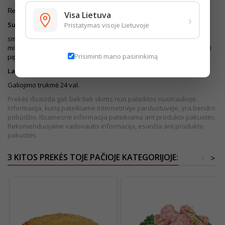
Rekomenduojama suvartoti pristatymo dieną.
Visa Lietuva
›
Sudedamosios dalys:
Pristatymas visoje Lietuvoje
smulkinta kiauliena 94%, vanduo, joduota druska, penkių pipirų
mišinys: (grūsti juodieji pipirai (50%), kvapieji,baltieji, žalieji, rausvieji
Prisiminti mano pasirinkimą
pipirai), česnakas smulkintas, kiaulių plonosios žarnos.
Laikymo sąlygos:
0°...+4°C. Prieš vartojimą termiškai apdoroti.
Galiojimo trukmė 24 val.
Prekės išvaizda gali šiek tiek skirtis nuo pateiktos nuotraukoje.
Informacija, kurią pateikiame internetinėje parduotuvėje, yra bendro
pobūdžio. Išsamesnė informacija pateikiama ant produkto pakuotės.
Rekomenduojame vadovautis informacija, esančia ant produkto
pakuotės.
3 KITOS PREKĖS TOJE PAČIOJE KATEGORIJOJE:
<
>