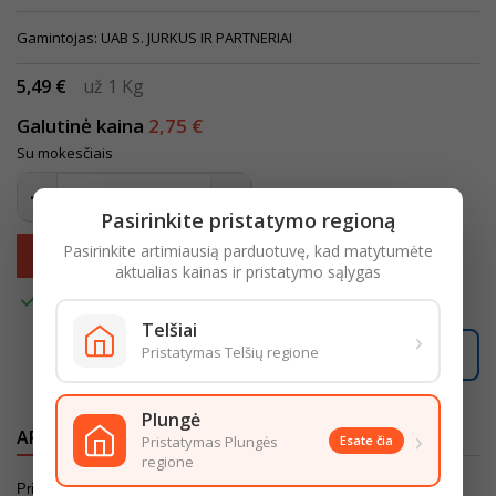
Gamintojas: UAB S. JURKUS IR PARTNERIAI
5,49 €
už 1 Kg
Galutinė kaina
2,75 €
Su mokesčiais
Pasirinkite pristatymo regioną
Pasirinkite artimiausią parduotuvę, kad matytumėte
Įdėti į krepšelį

aktualias kainas ir pristatymo sąlygas

Turime
Telšiai
›
Pristatymas Telšių regione
Užsakymus, gautus po
16:00
, pristatysime
rytoj
.
Plungė
›
APRAŠYMAS
IŠSAMI PREKĖS INFORMACIJA
Pristatymas Plungės
Esate čia
regione
Prieš vartojimą rekomenduojama termiškai apdoroti.