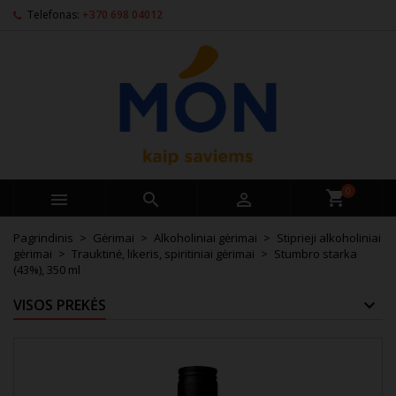
Telefonas:
+370 698 04012
0



Pagrindinis
Gėrimai
Alkoholiniai gėrimai
Stiprieji alkoholiniai
gėrimai
Trauktinė, likeris, spiritiniai gėrimai
Stumbro starka
(43%), 350 ml
VISOS PREKĖS