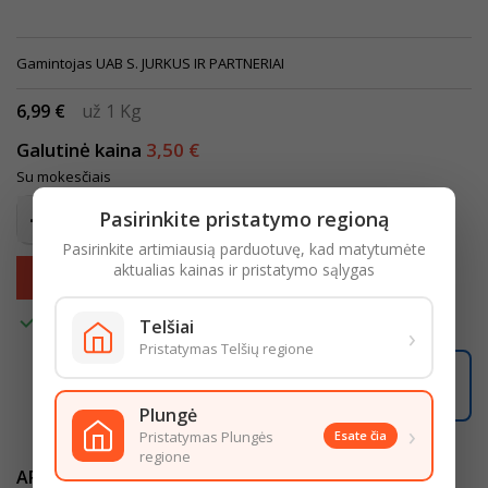
Gamintojas UAB S. JURKUS IR PARTNERIAI
6,99 €
už 1 Kg
Galutinė kaina
3,50 €
Su mokesčiais
Pasirinkite pristatymo regioną
Pasirinkite artimiausią parduotuvę, kad matytumėte
aktualias kainas ir pristatymo sąlygas
Įdėti į krepšelį


Turime
Telšiai
›
Pristatymas Telšių regione
07:59:45
Užsisakę iki
16:00
pristatysime iki
18:00
LIKO ŠIANDIENAI
Plungė
›
Pristatymas Plungės
Esate čia
regione
APRAŠYMAS
IŠSAMI PREKĖS INFORMACIJA