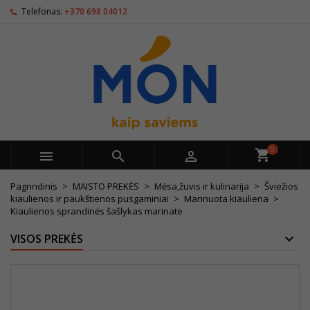
Telefonas:
+370 698 04012
0



Pagrindinis
MAISTO PREKĖS
Mėsa,žuvis ir kulinarija
Šviežios
kiaulienos ir paukštienos pusgaminiai
Marinuota kiauliena
Kiaulienos sprandinės šašlykas marinate
VISOS PREKĖS