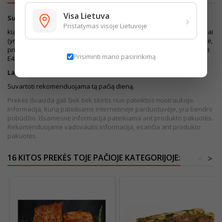
Visa Lietuva
›
Sudedamosios dalys:
Pristatymas visoje Lietuvoje
kiaulienos sprandinė, vanduo, joduota valgomoji druska, prieskoniai
(yra GARSTYČIOS), cukrus, stabilizatoriai: E262, E331, E500, dekstrozė,
prieskoniniai augalai (yra SALIERAI), kvapiosios medžiagos, tirštikliai:
Prisiminti mano pasirinkimą
E407a, E415, modifikuotas krakmolas.
Laikymo sąlygos:
0°...+4°C. Prieš vartojimą termiškai apdoroti.
Suvartoti rekomenduojama tą pačią dieną.
Prekės išvaizda gali šiek tiek skirtis nuo pateiktos nuotraukoje.
Informacija, kurią pateikiame internetinėje parduotuvėje, yra bendro
pobūdžio. Išsamesnė informacija pateikiama ant produkto pakuotės.
Rekomenduojame vadovautis informacija, esančia ant produkto
pakuotės.
16 KITOS PREKĖS TOJE PAČIOJE KATEGORIJOJE:
<
>