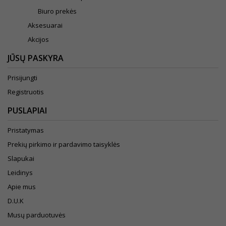
Biuro prekės
Aksesuarai
Akcijos
JŪSŲ PASKYRA
Prisijungti
Registruotis
PUSLAPIAI
Pristatymas
Prekių pirkimo ir pardavimo taisyklės
Slapukai
Leidinys
Apie mus
D.U.K
Musų parduotuvės