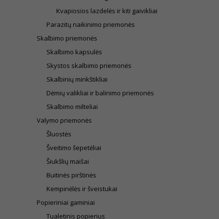
Kvapiosios lazdelės ir kiti gaivikliai
Parazitų naikinimo priemonės
Skalbimo priemonės
Skalbimo kapsulės
Skystos skalbimo priemonės
Skalbinių minkštikliai
Dėmių valikliai ir balinimo priemonės
Skalbimo milteliai
Valymo priemonės
Šluostės
Šveitimo šepetėliai
Šiukšlių maišai
Buitinės pirštinės
Kempinėlės ir šveistukai
Popieriniai gaminiai
Tualetinis popierius