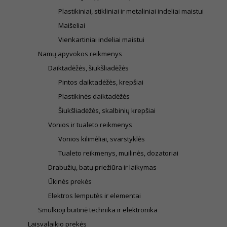
Plastikiniai, stikliniai ir metaliniai indeliai maistui
Maišeliai
Vienkartiniai indeliai maistui
Namų apyvokos reikmenys
Daiktadėžės, šiukšliadėžės
Pintos daiktadėžės, krepšiai
Plastikinės daiktadėžės
Šiukšliadėžės, skalbinių krepšiai
Vonios ir tualeto reikmenys
Vonios kilimėliai, svarstyklės
Tualeto reikmenys, muilinės, dozatoriai
Drabužių, batų priežiūra ir laikymas
Ūkinės prekės
Elektros lemputės ir elementai
Smulkioji buitinė technika ir elektronika
Laisvalaikio prekės