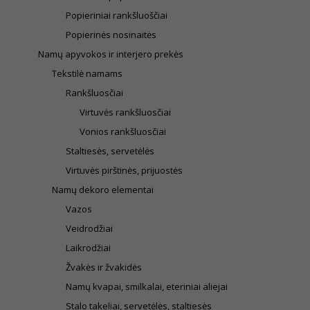
Popieriniai rankšluoščiai
Popierinės nosinaitės
Namų apyvokos ir interjero prekės
Tekstilė namams
Rankšluosčiai
Virtuvės rankšluosčiai
Vonios rankšluosčiai
Staltiesės, servetėlės
Virtuvės pirštinės, prijuostės
Namų dekoro elementai
Vazos
Veidrodžiai
Laikrodžiai
Žvakės ir žvakidės
Namų kvapai, smilkalai, eteriniai aliejai
Stalo takeliai, servetėlės, staltiesės