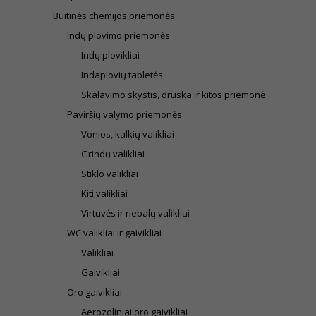
Buitinės chemijos priemonės
Indų plovimo priemonės
Indų plovikliai
Indaplovių tabletės
Skalavimo skystis, druska ir kitos priemonė
Paviršių valymo priemonės
Vonios, kalkių valikliai
Grindų valikliai
Stiklo valikliai
Kiti valikliai
Virtuvės ir riebalų valikliai
WC valikliai ir gaivikliai
Valikliai
Gaivikliai
Oro gaivikliai
Aerozoliniai oro gaivikliai