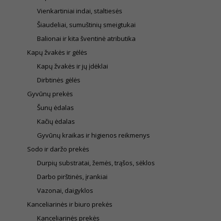
Vienkartiniai indai, staltiesės
Šiaudeliai, sumuštinių smeigtukai
Balionai ir kita šventinė atributika
Kapų žvakės ir gėlės
Kapų žvakės ir jų įdėklai
Dirbtinės gėlės
Gyvūnų prekės
Šunų ėdalas
Kačių ėdalas
Gyvūnų kraikas ir higienos reikmenys
Sodo ir daržo prekės
Durpių substratai, žemės, trąšos, sėklos
Darbo pirštinės, įrankiai
Vazonai, daigyklos
Kanceliarinės ir biuro prekės
Kanceliarinės prekės