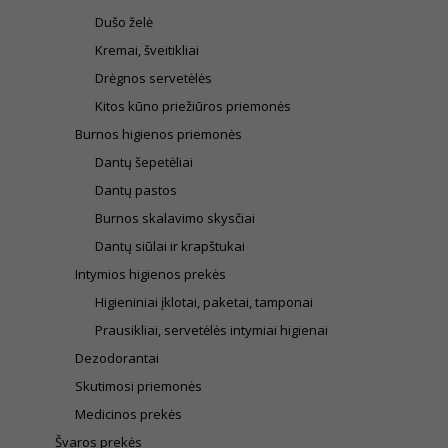
Dušo želė
Kremai, šveitikliai
Drėgnos servetėlės
Kitos kūno priežiūros priemonės
Burnos higienos priemonės
Dantų šepetėliai
Dantų pastos
Burnos skalavimo skysčiai
Dantų siūlai ir krapštukai
Intymios higienos prekės
Higieniniai įklotai, paketai, tamponai
Prausikliai, servetėlės intymiai higienai
Dezodorantai
Skutimosi priemonės
Medicinos prekės
Švaros prekės