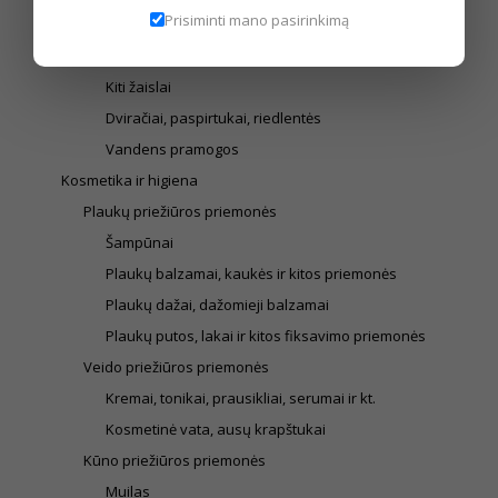
Prisiminti mano pasirinkimą
Stalo žaidimai
Smėlio žaislai, muilo burbulai
Kiti žaislai
Dviračiai, paspirtukai, riedlentės
Vandens pramogos
Kosmetika ir higiena
Plaukų priežiūros priemonės
Šampūnai
Plaukų balzamai, kaukės ir kitos priemonės
Plaukų dažai, dažomieji balzamai
Plaukų putos, lakai ir kitos fiksavimo priemonės
Veido priežiūros priemonės
Kremai, tonikai, prausikliai, serumai ir kt.
Kosmetinė vata, ausų krapštukai
Kūno priežiūros priemonės
Muilas