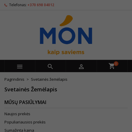
Telefonas:
+370 698 04012
0



Pagrindinis
Svetainės žemėlapis
Svetainės Žemėlapis
MŪSŲ PASIŪLYMAI
Naujos prekės
Populiariausios prekės
Sumažinta kaina