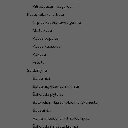
Kiti padažai ir pagardai
Kava, kakava, arbata
Tirpios kavos, kavos gėrimai
Malta kava
Kavos pupelės
Kavos kapsulės
Kakava
Arbata
Saldumynai
Saldainiai
Saldainių dėžutės, rinkiniai
Šokolado plytelės
Batonėliai ir kiti šokoladiniai skanėstai
Sausainiai
Vafliai, meduoliai, kiti saldumynai
Šokolado ir riešutų kremai