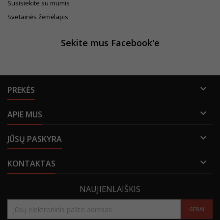
Susisiekite su mumis
Svetainės žemėlapis
Sekite mus Facebook'e

PREKĖS

APIE MUS

JŪSŲ PASKYRA

KONTAKTAS
NAUJIENLAIŠKIS