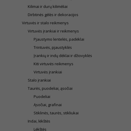
Kilimai ir durų kilimėliai
Dirbtinės gėlės ir dekoracijos
Virtuvės ir stalo reikmenys
Virtuvės įrankiai ir reikmenys
Pjaustymo lentelės, padėklai
Trintuvės, pjaustyklės
Įrankių ir indų dėklai ir džiovyklės
Kiti virtuvės reikmenys
Virtuvės įrankiai
Stalo įrankiai
Taurės, puodeliai, ąsočiai
Puodeliai
Ąsočiai, grafinai
Stiklinės, taurės, stikliukai
Indai, lėkštės
Lėkštės