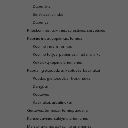
Dubenėliai
Serviravimo indai
Dubenys
Prieskoninės, cukrinės, sviestinės, servetinės
Kepimo indai, popierius, formos
Kepimo indai ir formos
Kepimo folijos, popierius, maišeliai ir kt
Keksiukų kepimo priemonės
Puodai, greitpuodžiai, keptuvės, kavinukai
Puodai, greitpuodžiai, troškintuvai
Dangčiai
Keptuvės
Kavinukai, arbatinukai
Gertuvės, termosai, termopuodeliai
Konservavimo, šaldymo priemonės
Maisto laikymo, pakavimo priemonės