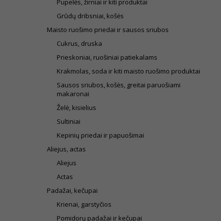
Pupelės, žirniai ir kiti produktai
Grūdų dribsniai, košės
Maisto ruošimo priedai ir sausos sriubos
Cukrus, druska
Prieskoniai, ruošiniai patiekalams
Krakmolas, soda ir kiti maisto ruošimo produktai
Sausos sriubos, košės, greitai paruošiami
makaronai
Želė, kisielius
Sultiniai
Kepinių priedai ir papuošimai
Aliejus, actas
Aliejus
Actas
Padažai, kečupai
Krienai, garstyčios
Pomidorų padažai ir kečupai