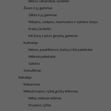
Mėsos užkandžiai, lazdelės
Žuvys ir jų gaminiai
Silkės ir jų gaminiai
Rūkytos, sūdytos, marinuotos ir vytintos žuvys
Krabų lazdelės
Kiti žuvų ir jūros gerybių gaminiai
Kulinarija
Mėsos, paukštienos, bulvių ir kiti patiekalai
Miltiniai patiekalai
Salotos
Sumuštiniai
Bakalėja
Makaronai
Miltai,kruopos, ryžiai,grūdų dribsniai
Miltai, miltiniai mišiniai
Kruopos, ryžiai