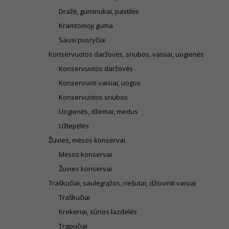
Dražė, guminukai, pastilės
Kramtomoji guma
Sausi pusryčiai
Konservuotos daržovės, sriubos, vaisiai, uogienės
Konservuotos daržovės
Konservuoti vaisiai, uogos
Konservuotos sriubos
Uogienės, džemai, medus
Užtepėlės
Žuvies, mėsos konservai
Mėsos konservai
Žuvies konservai
Traškučiai, saulėgrąžos, riešutai, džiovinti vaisiai
Traškučiai
Krekeriai, sūrios lazdelės
Trapučiai