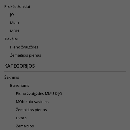
Prekės ženklai
JO
Miau
MON
Tiekėjai
Pieno žvaigždės
Žemaitijos pienas
KATEGORIJOS
Šakninis
Baneriams
Pieno žvaigždės MIAU & JO
MON kaip saviems
Žemaitijos pienas
Dvaro
Žemaitijos