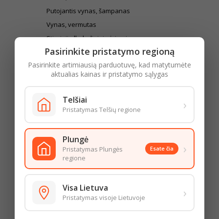
Putojantis vynas, šampanas
Vynas, vermutas
Stiprieji alkoholiniai gėrimai
Pasirinkite pristatymo regioną
Trauktinė, likeris, spiritiniai gėrimai
Pasirinkite artimiausią parduotuvę, kad matytumėte
Kiti stiprieji alkoholiniai gėrimai
aktualias kainas ir pristatymo sąlygas
Degtinė
Brendis, viskis
Telšiai
›
Kūdikių ir vaikų prekės
Pristatymas Telšių regione
Sauskelnės ir servetėlės kūdikiams
Pieno mišiniai, košės ir užkandžiai kūdikiams
Plungė
›
Kūdikių ir vaikų higienos prekės
Pristatymas Plungės
Esate čia
regione
Naktipuodžiai ir vonelės kūdikiams
Žaislai
Visa Lietuva
›
Pliušiniai žaislai
Pristatymas visoje Lietuvoje
Mašinėlės ir kitos transporto priemonės
Lėlės ir jų priedai