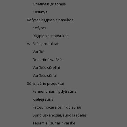
Grietinė ir grietinėlė
Kastinys
Kefyras,rūgpienis,pasukos
Kefyras
Rūgpienis ir pasukos
Varškės produktai
Varškė
Desertinė varškė
Varškės sūreliai
Varškės sūriai
Sūris, sūrio produktai
Fermentiniai ir lydyti sūriai
Kietieji sūriai
Fetos, mocarelos ir kiti sūriai
Sūrio užkandžiai, sūrio lazdelės
Tepamieji sūriai ir varškė