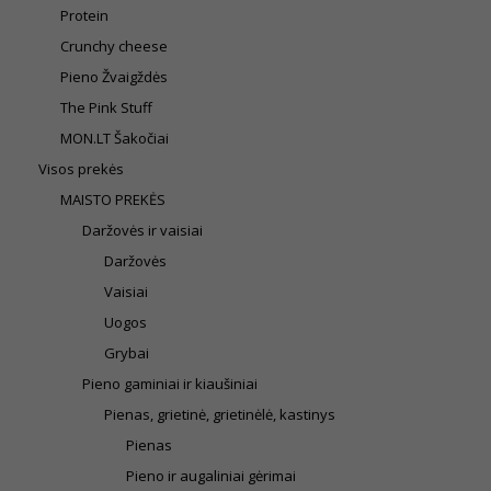
Protein
Crunchy cheese
Pieno Žvaigždės
The Pink Stuff
MON.LT Šakočiai
Visos prekės
MAISTO PREKĖS
Daržovės ir vaisiai
Daržovės
Vaisiai
Uogos
Grybai
Pieno gaminiai ir kiaušiniai
Pienas, grietinė, grietinėlė, kastinys
Pienas
Pieno ir augaliniai gėrimai