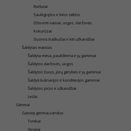
Riešutai
Saulėgrąžos ir kitos sėklos
Džiovinti vaisiai, uogos, daržovės
Kukurūzai
Duonos traškučiai ir kiti užkandžiai
Šaldytas maistas
Šaldyta mėsa, paukštiena ir jų gaminiai
Šaldytos daržovės, uogos
Šaldytos žuvys, jūrų gėrybės ir jų gaminiai
Šaldyti kulinarijos ir konditerijos gaminiai
Šaldytos picos ir užkandžiai
Ledai
Gėrimai
Gaivieji gėrimai,vanduo
Tonikai
Sirupai